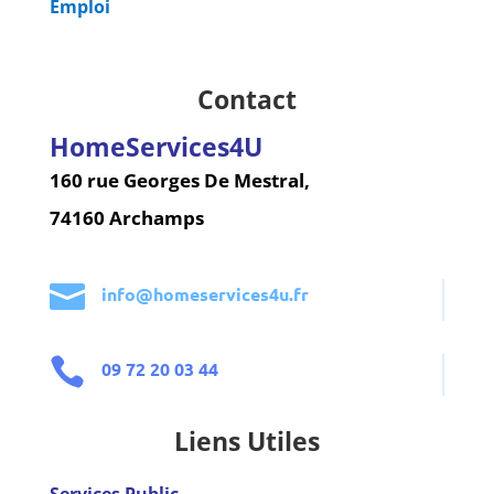
Emploi
Contact
HomeServices4U
160 rue Georges De Mestral,
74160 Archamps

info@homeservices4u.fr

09 72 20 03 44
Liens Utiles